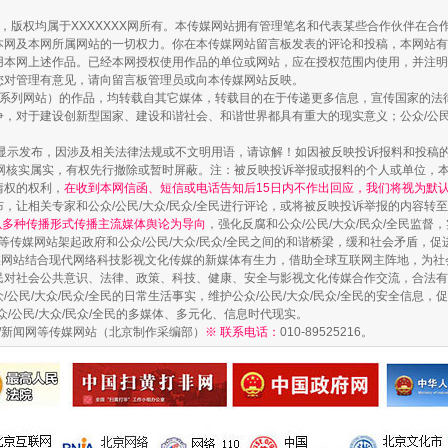
作品，版权均属于XXXXXXX网所有。本传媒网站拥有管理笔名和代表某些合作伙伴在
本网及本网所属网站的一切权力。你在本传媒网站留言板发表的评论和投稿，本网站有
走近一线检察官
本网上述作品。已经本网授权使用作品的单位或网站，应在授权范围内使用，并注明“来
您对管理有意见，请向留言板管理员或向本传媒网站反映。
本传媒系列网站）的作品，均转载自其它媒体，转载目的在于传递更多信息，宣传国家的
，对于建设创新型国家、建设和谐社会、和谐世界都具有重大的现实意义；公众/公民/
显示发布，因涉及相关法律法规或不文明用语，请谅解！如因被反映投诉报料和投稿
网核实属实，有权先行撤除或暂时屏蔽。注：被反映投诉举报或报料的个人或单位，
情权的权利，
在收到本网信函、短信或电话告知后15日内不作出回应，我们将视为默
，让相关专家和公众/公民/大众/民众/全民进行评论，或将被反映投诉举报的内容转
网以多种传播形式传播主流媒体舆论为导向
，强化反腐和公众/公民/大众/民众/全民监
等传媒网站架起政府和公众/公民/大众/民众/全民之间的和谐桥梁，缓和社会矛盾，
媒网站结合现代网络科技影视文化传媒的新媒体有生力，借助全球互联网主阵地，为社会
全民对社会公共意识、法律、政策、科技、健康、安全与影视文化传媒合作交流，合法有效
公民/大众/民众/全民的日常生活事实，维护公众/公民/大众/民众/全民的安全信息，促
藏房
除了知识还要"留白"
众/公民/大众/民众/全民的多媒体、多元化、信息时代现实。
法制/新闻网等传媒网站（北京制作采编部）
※ 联系电话：
010-89525216。