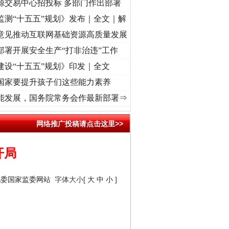
源交易中心招投标 多部门作出部署
监测“十五五”规划》发布｜全文｜解
意见推动互联网基础资源高质量发展
部署开展安全生产“打非治违”工作
建设“十五五”规划》印发｜全文
国家要提升孩子们这些能力素养
]
牢记初心使命 奋进复兴征程丨“转折之城”激荡..
·[视频]
牢记初心使命 奋进复兴征程丨红
能发展，国务院常务会作最新部署⇒
网络推广投稿请点击这里>>
开局
纪委国家监委网站
字体大小[
大
中
小
]