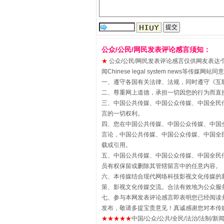
公众/公民/网民发表评论感言须知：
★
公众/公民/网民发表评论感言仅供网友表达个人看法
闻Chinese legal system new
“刷贴”乱象丛生
一、遵守各国有关法律、法规，同时遵守《
互
二、尊重网上道德，承担一切因您的行为而直
三、中国公共传媒、中国公众传媒、中国全民传媒China 
言的一切权利。
四、您在中国公共传媒、中国公众传媒、中国全民传媒Chin
言论，中国公共传媒、中国公众传媒、中国全民传媒China
载或引用。
五、中国公共传媒、中国公众传媒、中国全民传媒China 
员有权保留或删除其管辖留言中的任意内容。
六、本传媒结合现代网络科技影视文化传媒的新
策、影视文化传媒交流。合法有效地为公众服
七、参与本网发表评论感言即表明您已经阅读并
揭批美国五大"原罪"
发布，敬请多提宝贵意见！真诚感谢您对本传
★★★★★
中国/公众/公共/全民/法治/法制/新闻