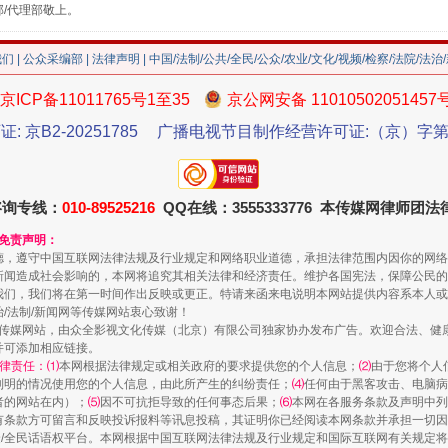
部/代理部敬上。
我们
|
公众采编部
|
法律声明
| 中国/法制/公共/全民/公众/农业/文化/视频/检察/法院/法治
京ICP备11011765号1至35
京公网安备 11010502051457
证: 京B2-20251785
广播电视节目制作经营许可证:（京）字第3
咨询专线：
010-89525216
QQ在线：3555333776 本传媒网律师团
珠宝鉴定乱象
和免责声明：
德，遵守中国互联网法律法规及行业规定和网络职业道德，承担法律范围内因你的网络
新闻造成社会影响的，本网将追究其相关法律和经济责任。维护各国宪法，保障公民的
我们，我们将在第一时间作出反映或更正。特请来函来电说明本网站提供内容系本人或
治/法制/新闻网等传媒网站衷心致谢！
新闻网等传媒网站，由众全影视文化传媒（北京）有限公司独家协办发布广告。欢迎合法、
并可添加相应链接。
律责任：⑴
本网根据法律规定或相关政府的要求提供您的个人信息；
⑵
由于您将个人
列明的情况使用您的个人信息，由此所产生的纠纷责任；
⑷
任何由于黑客攻击、电脑病
者的网站在内）；
⑸
因不可抗拒导致的任何事态后果；
⑹
本网在各服务条款及声明中列
有条款方可留言和反映投诉报料等讯息投稿，其证明你已经阅读本网条款并承担一切因
民众/全民话语权平台。本网根据中国互联网法律法规及行业规定和国际互联网有关规定