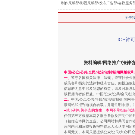
制作采编部/影视采编部/发布广告部/会议服务
关于
ICP许可
资料编辑/网络推广/法律
解纷+调解+退费，一次搞定
中国/公众/公共/全民/法治/法制/新闻网版权
一、
遵守各国有关法律、法规，遵守社会公
成伤害和损失的法律和经济责任。如投递假
信息若无意中涉及到您的权益，请及时联系
版权拥有者的权益。中国/公众/公共/全民/法
二、
中国/公众/公共/全民/法治/法制/
康网站和报刊电视台转载，并请注明来源，
●就下列相关事宜的发生，本网不承担任何法
任何第三方根据本网各服务条款及声明中所
（包括在本网的企业、公司网站和共同合作
言的内容和反映投诉报料信息人承认本网所
本网无关。本网只是提供公众/公民/大众/