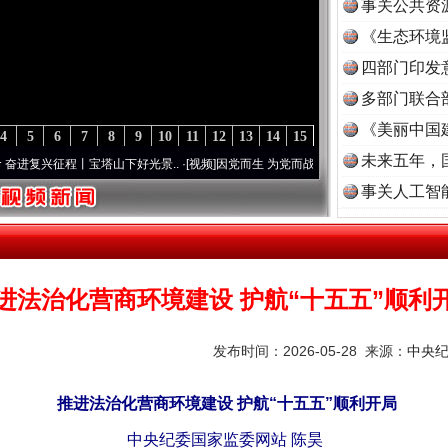
事关公共资
《生态环境
读
四部门印发
多部门联合
《美丽中国
4
5
6
7
8
9
10
11
12
13
14
15
未来五年，
兴征程丨宝塔山下好光景..
·[视频]
因党而生 为党而战——百年“纪”事⑧加强纪律..
·[视频
事关人工智
进法治化营商环境建设 护航“十五五”顺利
发布时间：2026-05-28 来源：
中央
推进法治化营商环境建设 护航“十五五”顺利开局
中央纪委国家监委网站 陈昊