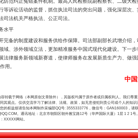
化防范纠正冤错案件机制。最高人民检察院副检察长、二级大检
行等诉讼活动的监督，抓住执法司法的突出问题，强化深层次、
法司法机关严格执法、公正司法。
务水平
完备的制度建设和服务供给作保障。司法部副部长武增介绍，
领域、涉外领域立法，更加精准服务中国式现代化建设。下一步
展法律服务新领域新赛道，使律师服务在发展新质生产力、做强
的作用。
谢谢有你温暖了四季
中国
内容转载于网络（本网原创文章除外），其版权均属于原作者或归属权利人。我们尊
同其观点。仅供交流学习了解法律、法规、政策，如无意侵犯到贵公司或个人的知识
权益烦请告知本网制作采编部QQ号: 3555333776，微信号：GAN160003，请
3776@QQ.COM。通讯地址：北京市朝阳区朝外雅宝路12号（华声国际大厦）1层 1 
XXXXX网站。