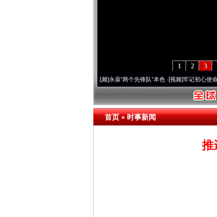
1
2
3
0周年 深刻改变雪域高原..
·[视频]
永葆“两个先锋队”本色
·[视频]
牢记初心使命 奋进复
首页
»
时事新闻
推