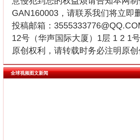
意侵犯到您的权益烦请告知本网制作采编
GAN160003，请联系我们将立即删
投稿邮箱：3555333776@QQ
12号（华声国际大厦）1层 1 2
习近平的博鳌关键词
魏明亮
原创权利，请转载时务必注明原创作
全球视频图文新闻
生
“刷贴”乱象丛生