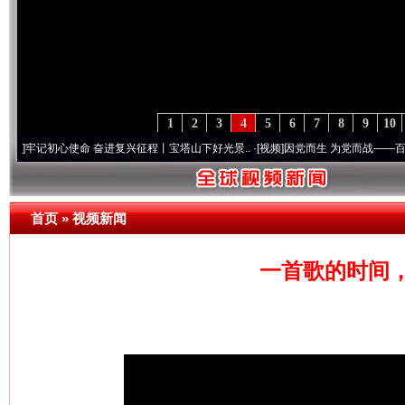
1
2
3
4
5
6
7
8
9
10
初心使命 奋进复兴征程丨宝塔山下好光景..
·[视频]
因党而生 为党而战——百年“纪”事⑧
首页
»
视频新闻
一首歌的时间，