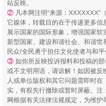
站反映。
②
凡本网注明“来源：XXXXXX
漫山遍野的桃花与雪山、麦地、白藏房
除了
它媒体，转载目的在于传递更多信
展示国家的国际形象，增强国家软
新型国家、建设和谐社会、和谐世界
民众/全民勇于担任文化使者与和
③
如你所反映投诉报料和投稿的部
或不文明用语，请谅解！如因被反
人或单位版权和其它问题需即时在
招工难、用工荒背后
实，有权先行撤除或暂时屏蔽。注
网根据有关法律法规规定，为维护