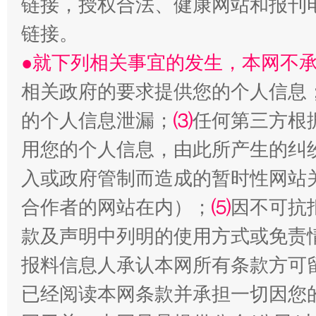
链接，授权合法、健康网站和报刊
链接。
●就下列相关事宜的发生，本网不
相关政府的要求提供您的个人信息
的个人信息泄漏；
⑶
任何第三方根
揭批美国五大"原罪"
"炒
用您的个人信息，由此所产生的纠
入或政府管制而造成的暂时性网站
合作者的网站在内）；
⑸
因不可抗
款及声明中列明的使用方式或免责
报料信息人承认本网所有条款方可
已经阅读本网条款并承担一切因您
解纷+调解+退费，一次搞定