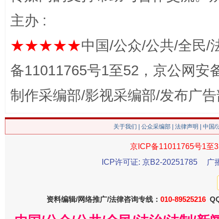
这是一记警钟！
谢
主办 :
★★★★★
中国/公众/公共/全民/
备11011765号1至52，京公网安备：
制作采编部/影视采编部/发布广告
关于我们
|
公众采编部
|
法律声明
| 中国
今
在谋一域中谋全局
京ICP备11011765号1至3
ICP许可证: 京B2-20251785
广
资料编辑/网络推广/法律咨询专线：
010-89525216
QQ