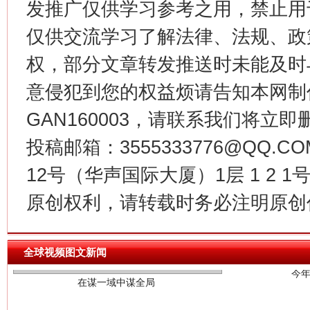
发推广仅供学习参考之用，禁止用
这是一记警钟！
谢
仅供交流学习了解法律、法规、政
权，部分文章转发推送时未能及时
意侵犯到您的权益烦请告知本网制作采编
GAN160003，请联系我们将立即删
投稿邮箱：3555333776@QQ
12号（华声国际大厦）1层 1 2
原创权利，请转载时务必注明原创作
今
在谋一域中谋全局
全球视频图文新闻