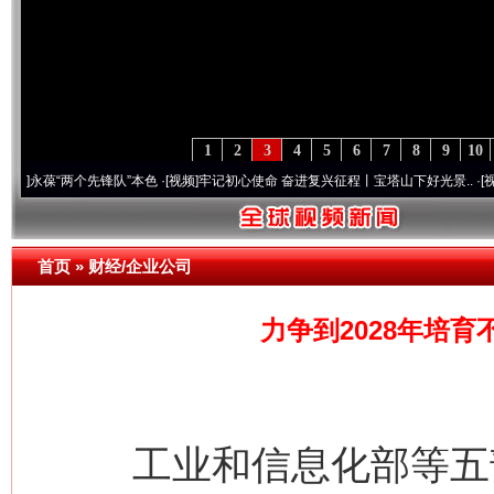
1
2
3
4
5
6
7
8
9
10
“两个先锋队”本色
·[视频]
牢记初心使命 奋进复兴征程丨宝塔山下好光景..
·[视频]
因党而
首页
»
财经/企业公司
力争到2028年培育
工业和信息化部等五部