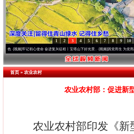
1
2
3
4
5
6
7
8
9
10
频]
牢记初心使命 奋进复兴征程丨宝塔山下好光景..
·[视频]
因党而生 为党而战——百年“
首页
»
农业农村
农业农村部：促进新
农业农村部印发《新型