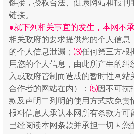
链接，授权合法、健康网站和报刊
链接。
●就下列相关事宜的发生，本网不
生
“刷贴”乱象丛生
相关政府的要求提供您的个人信息
的个人信息泄漏；
⑶
任何第三方根
用您的个人信息，由此所产生的纠
入或政府管制而造成的暂时性网站
合作者的网站在内）；
⑸
因不可抗
款及声明中列明的使用方式或免责
报料信息人承认本网所有条款方可
揭批美国五大"原罪"
"炒
已经阅读本网条款并承担一切因您