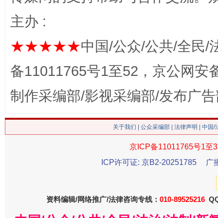
主办 :
★★★★★
中国/公众/公共/全民/
备11011765号1至52，京公网安备：
制作采编部/影视采编部/发布广告
这是一记警钟！
谢
关于我们
|
公众采编部
|
法律声明
| 中国
京ICP备11011765号1至3
ICP许可证: 京B2-20251785
广
资料编辑/网络推广/法律咨询专线：
010-89525216
QQ