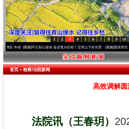
1
2
3
4
5
6
7
8
9
10
本色
·[视频]
牢记初心使命 奋进复兴征程丨宝塔山下好光景..
·[视频]
因党而生 为党而战—
首页
»
检察/法院新闻
高效调解圆
法院讯（王春玥）
2