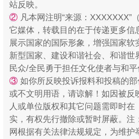
站台名比不上好声名
站反映。
②
凡本网注明“来源：XXXXXX
它媒体，转载目的在于传递更多信
展示国家的国际形象，增强国家软
新型国家、建设和谐社会、和谐世界
民众/全民勇于担任文化使者与和
③
如你所反映投诉报料和投稿的部
漫山遍野的桃花与雪山、麦地、白藏房
除了
或不文明用语，请谅解！如因被反
人或单位版权和其它问题需即时在
实，有权先行撤除或暂时屏蔽。注
网根据有关法律法规规定，为维护