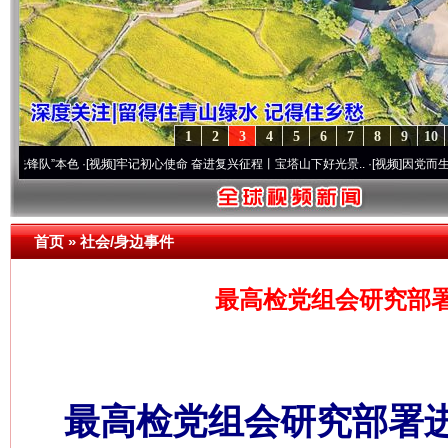
1
2
3
4
5
6
7
8
9
10
本色
·[视频]
牢记初心使命 奋进复兴征程丨宝塔山下好光景..
·[视频]
因党而生 为党而战—
首页
»
社会/身边事件
最高检党组会研究部
最高检党组会研究部署