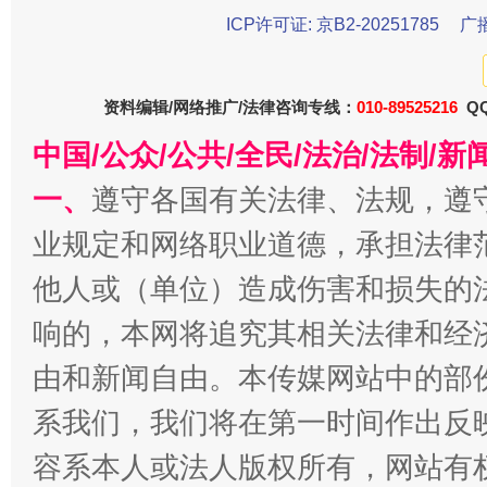
ICP许可证: 京B2-20251785
广
资料编辑/网络推广/法律咨询专线：
010-89525216
QQ
今
中国/公众/公共/全民/法治/法制/
在谋一域中谋全局
一、
遵守各国有关法律、法规，遵
业规定和网络职业道德，承担法律
他人或（单位）造成伤害和损失的
响的，本网将追究其相关法律和经
由和新闻自由。本传媒网站中的部
系我们，我们将在第一时间作出反
习近平的博鳌关键词
魏明亮
容系本人或法人版权所有，网站有