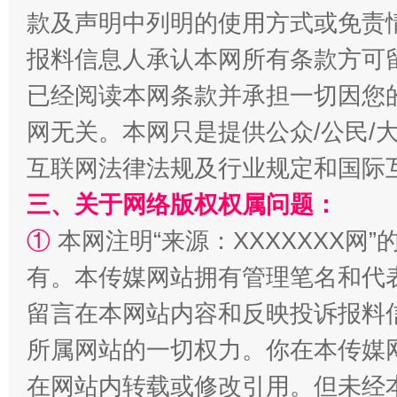
款及声明中列明的使用方式或免责
揭批美国五大"原罪"
"炒
报料信息人承认本网所有条款方可
已经阅读本网条款并承担一切因您
网无关。本网只是提供公众/公民/
互联网法律法规及行业规定和国际
三、关于网络版权权属问题：
①
本网注明“来源：XXXXXXX网”
有。本传媒网站拥有管理笔名和代
解纷+调解+退费，一次搞定
留言在本网站内容和反映投诉报料
所属网站的一切权力。你在本传媒
在网站内转载或修改引用。但未经