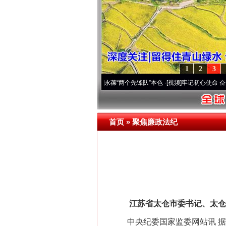
1
2
3
网上购药对药下症？
周年 深刻改变雪域高原..
·[视频]
永葆“两个先锋队”本色
·[视频]
牢记初心使命 奋进复兴
首页
»
聚焦廉政法纪
江苏省太仓市委书记、太仓港
这是一记警钟！
中央纪委国家监委网站讯 据