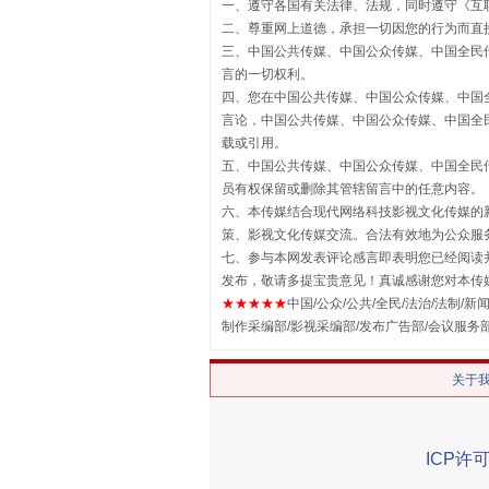
一、遵守各国有关法律、法规，同时遵守《
互
二、尊重网上道德，承担一切因您的行为而直
三、中国公共传媒、中国公众传媒、中国全民传媒China 
言的一切权利。
四、您在中国公共传媒、中国公众传媒、中国全民传媒Chin
言论，中国公共传媒、中国公众传媒、中国全民传媒China
载或引用。
揭批美国五大"原罪"
五、中国公共传媒、中国公众传媒、中国全民传媒China 
员有权保留或删除其管辖留言中的任意内容。
六、本传媒结合现代网络科技影视文化传媒的新
策、影视文化传媒交流。合法有效地为公众服
七、参与本网发表评论感言即表明您已经阅读并
发布，敬请多提宝贵意见！真诚感谢您对本传
★★★★★
中国/公众/公共/全民/法治/法制/新闻
制作采编部/影视采编部/发布广告部/会议服务
关于
解纷+调解+退费，一次搞定
ICP许可