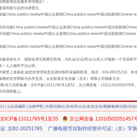
联网新闻信息服务管理规定
》。
接或间接引起的法律责任。
publics media/中国公众新闻China publics news/中国法制新闻Chinese l
a publics media/中国公众新闻China publics news/中国法制新闻Chinese
 publics media/中国公众新闻China publics news/中国法制新闻Chinese 
"炒鞋教程"里的骗局
publics media/中国公众新闻China publics news/中国法制新闻Chinese l
媒体有生力，借助全球互联网主阵地，为社会/公众/民众/公民人才铺垫一个话语权平
务！人人都作守法公民。
接受上述条款,如您对管理有意见请向制作采编部联系，电话：010-89525216。
媒网的支持帮助与合作交流。众全影视文化传媒（北京）有限公司独家主办 :
网 经工信部备案：京ICP备11011765号1至52，京公网安备：11011202001678号
部/代理部敬上。
我们
|
公众采编部
|
法律声明
| 中国/法制/公共/全民/公众/农业/文化/视频/检察/法院/法治
京ICP备11011765号1至35
京公网安备 11010502051457
珠宝鉴定乱象
证: 京B2-20251785
广播电视节目制作经营许可证:（京）字第3