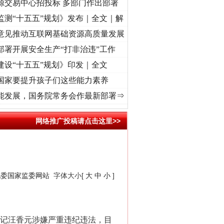
源交易中心招投标 多部门作出部署
监测“十五五”规划》发布｜全文｜解
意见推动互联网基础资源高质量发展
部署开展安全生产“打非治违”工作
建设“十五五”规划》印发｜全文
“神药”背后的真相
国家要提升孩子们这些能力素养
牢记初心使命 奋进复兴征程丨“转折之城”激荡..
·[视频]
牢记初心使命 奋进复兴征程丨红船
能发展，国务院常务会作最新部署⇒
网络推广投稿请点击这里>>
纪委国家监委网站
字体大小[
大
中
小
]
法官巧妙执行解纠纷
记汪香元涉嫌严重违纪违法，目