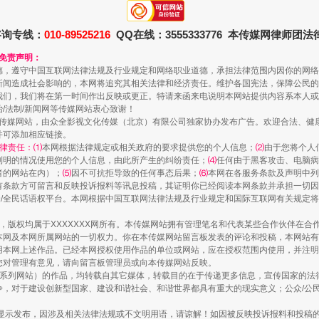
咨询专线：
010-89525216
QQ在线：3555333776 本传媒网律师团
和免责声明：
德，遵守中国互联网法律法规及行业规定和网络职业道德，承担法律范围内因你的网络
新闻造成社会影响的，本网将追究其相关法律和经济责任。维护各国宪法，保障公民的
我们，我们将在第一时间作出反映或更正。特请来函来电说明本网站提供内容系本人或
治/法制/新闻网等传媒网站衷心致谢！
新闻网等传媒网站，由众全影视文化传媒（北京）有限公司独家协办发布广告。欢迎合法、
并可添加相应链接。
律责任：⑴
本网根据法律规定或相关政府的要求提供您的个人信息；
⑵
由于您将个人
列明的情况使用您的个人信息，由此所产生的纠纷责任；
⑷
任何由于黑客攻击、电脑病
走近一线检察官
者的网站在内）；
⑸
因不可抗拒导致的任何事态后果；
⑹
本网在各服务条款及声明中列
有条款方可留言和反映投诉报料等讯息投稿，其证明你已经阅读本网条款并承担一切因
民众/全民话语权平台。本网根据中国互联网法律法规及行业规定和国际互联网有关规定
作品，版权均属于XXXXXXX网所有。本传媒网站拥有管理笔名和代表某些合作伙伴在
本网及本网所属网站的一切权力。你在本传媒网站留言板发表的评论和投稿，本网站有
本网上述作品。已经本网授权使用作品的单位或网站，应在授权范围内使用，并注明“来
您对管理有意见，请向留言板管理员或向本传媒网站反映。
本传媒系列网站）的作品，均转载自其它媒体，转载目的在于传递更多信息，宣传国家的
，对于建设创新型国家、建设和谐社会、和谐世界都具有重大的现实意义；公众/公民/
显示发布，因涉及相关法律法规或不文明用语，请谅解！如因被反映投诉报料和投稿