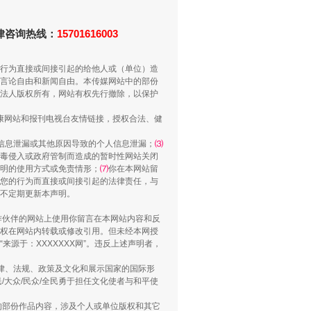
法律咨询热线：
15701616003
行为直接或间接引起的给他人或（单位）造
言论自由和新闻自由。本传媒网站中的部份
法人版权所有，网站有权先行撤除，以保护
健康网站和报刊电视台友情链接，授权合法、健
信息泄漏或其他原因导致的个人信息泄漏；
⑶
“谁都不怕”的他落马了
毒侵入或政府管制而造成的暂时性网站关闭
明的使用方式或免责情形；
⑺
你在本网站留
您的行为而直接或间接引起的法律责任，与
将不定期更新本声明。
合作伙伴的网站上使用你留言在本网站内容和反
权在网站内转载或修改引用。但未经本网授
源于：XXXXXXX网”。违反上述声明者，
法律、法规、政策及文化和展示国家的国际形
大众/民众/全民勇于担任文化使者与和平使
的部份作品内容，涉及个人或单位版权和其它