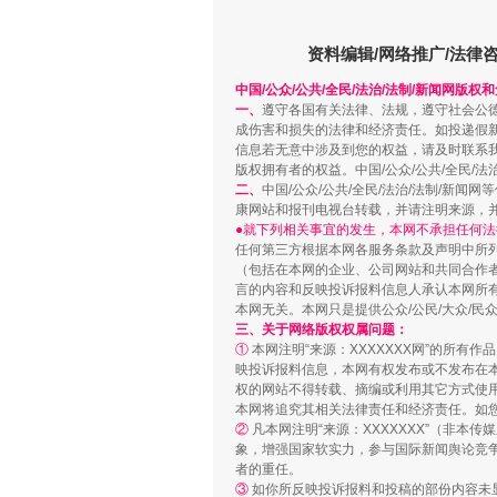
资料编辑/网络推广/法律
中国/公众/公共/全民/法治/法制/新闻网版权
一、
遵守各国有关法律、法规，遵守社会公
成伤害和损失的法律和经济责任。如投递假
信息若无意中涉及到您的权益，请及时联系
版权拥有者的权益。中国/公众/公共/全民/法
二、
中国/公众/公共/全民/法治/法制/
康网站和报刊电视台转载，并请注明来源，
●就下列相关事宜的发生，本网不承担任何法
站台名比不上好声名
任何第三方根据本网各服务条款及声明中所
（包括在本网的企业、公司网站和共同合作
言的内容和反映投诉报料信息人承认本网所
本网无关。本网只是提供公众/公民/大众/
三、关于网络版权权属问题：
①
本网注明“来源：XXXXXXX网”的所有
映投诉报料信息，本网有权发布或不发布在
权的网站不得转载、摘编或利用其它方式使用
本网将追究其相关法律责任和经济责任。如
②
凡本网注明“来源：XXXXXXX”（非
象，增强国家软实力，参与国际新闻舆论竞争
者的重任。
③
如你所反映投诉报料和投稿的部份内容未