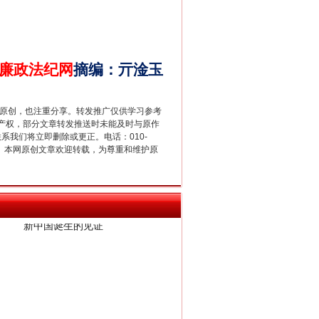
廉政法纪网
摘编
：
亓淦玉
重原创，也注重分享。转发推广仅供学习参考
产权，部分文章转发推送时未能及时与原作
联系我们将立即删除或更正。电话：010-
2 1号。本网原创文章欢迎转载，为尊重和维护原
新中国诞生的见证