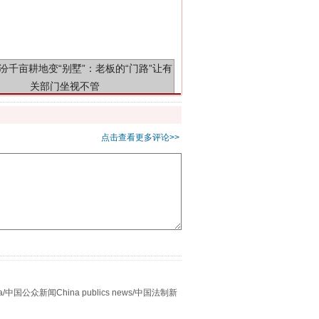
千亩耕地变“别墅”
点击查看更多评论>>
别拿“量子”当幌子
众新闻China publics news/中国法制新