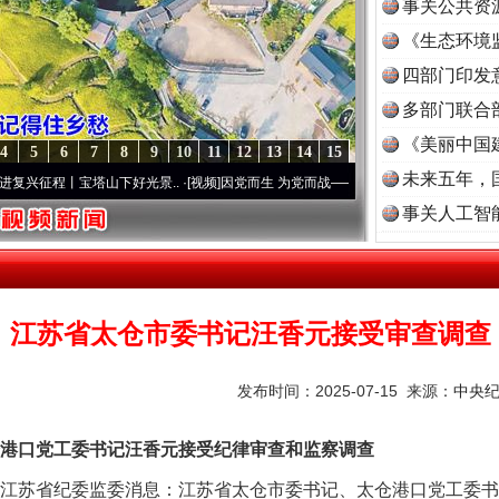
事关公共资
《生态环境
读
四部门印发
多部门联合
《美丽中国
4
5
6
7
8
9
10
11
12
13
14
15
未来五年，
征程丨宝塔山下好光景..
·[视频]
因党而生 为党而战——百年“纪”事⑧加强纪律..
·[视频]
茶叶“炒上天”
事关人工智
江苏省太仓市委书记汪香元接受审查调查
发布时间：2025-07-15 来源：
中央
口党工委书记汪香元接受纪律审查和监察调查
谢谢有你温暖了四季
江苏省纪委监委消息：江苏省太仓市委书记、太仓港口党工委书