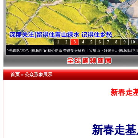
1
2
3
4
5
6
7
8
9
10
队”本色
·[视频]
牢记初心使命 奋进复兴征程丨宝塔山下好光景..
·[视频]
因党而生 为党而
首页
»
公众形象展示
新春走
新春走基