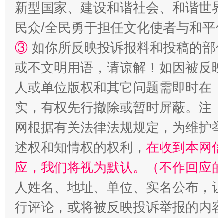
新型国家、建设和谐社会、和谐世界
民众/全民勇于担任文化使者与和
③
如你所反映投诉报料和投稿的部
漫山遍野的桃花与雪山、麦地、白藏房
除了
或不文明用语，请谅解！如因被反
人或单位版权和其它问题需即时在
实，有权先行撤除或暂时屏蔽。注
网根据有关法律法规规定，为维护
述权和知情权的权利，
在收到本网
应，我们将视为默认。（不作回应
招工难、用工荒背后
人姓名、地址、单位、实名公布，让
行评论，或将被反映投诉举报的内