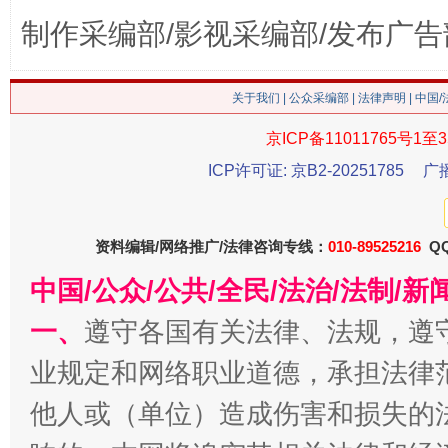
制作采编部/影视采编部/发布广告
这是一记警钟！
谢
关于我们
|
公众采编部
|
法律声明
| 中国
京ICP备11011765号1至3
ICP许可证: 京B2-20251785
广
资料编辑/网络推广/法律咨询专线：
010-89525216
QQ
中国/公众/公共/全民/法治/法制/
今
在谋一域中谋全局
一、
遵守各国有关法律、法规，遵
业规定和网络职业道德，承担法律
他人或（单位）造成伤害和损失的