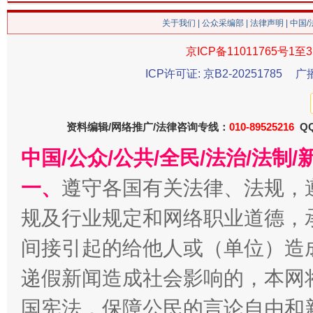
关于我们
|
公众采编部
|
法律声明
| 中国
京ICP备11011765号1至3
今
ICP许可证: 京B2-20251785
广
在谋一域中谋全局
资料编辑/网络推广/法律咨询专线：
010-89525216
QQ
中国/公众/公共/全民/法治/法
一、
遵守各国有关法律、法规，
规及行业规定和网络职业道德，
间接引起的给他人或（单位）造
习近平的博鳌关键词
魏明亮
递假新闻造成社会影响的，本网
国宪法，保障公民的言论自由和