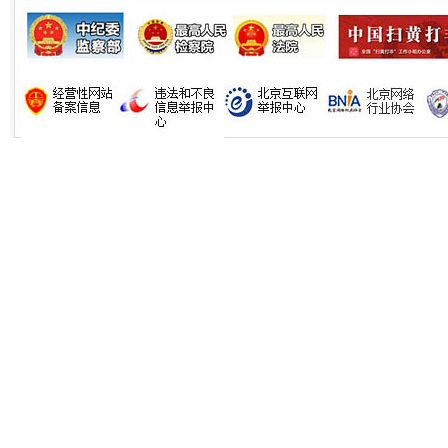
生
“刷贴”乱象丛生
揭批美国五大"原罪"
"炒