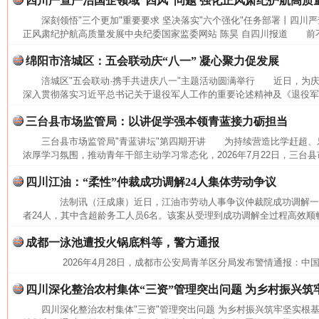
四川严查严治国企领域“四风”问题 强化正风肃纪护航高质
深刻领悟"三个更加"重要要求 坚决落实"六个强化"任务部署丨四川严
正风肃纪护航高质量发展中央纪委国家监委网站 陈昊 自四川报道 前不
绵阳市涪城区：五会联动庆“八一” 凝心聚力促发展
涪城区"五会联动·携手共进庆八一"主题活动圆满举行 近日，为庆
深入贯彻落实习近平总书记关于退役军人工作的重要论述精神及《退役军人
三台县市场监管局：以讲促学强本领青蓝接力砺担当
三台县市场监管局"青蓝讲坛"第四期开讲 为持续营造比学赶超、
浓厚学习氛围，推动青年干部主动学习常态化，2026年7月22日，三台县
四川江油：“柔性”仲裁成功调解24人集体劳动争议
法制讯（汪成康）近日，江油市劳动人事争议仲裁院成功调解一
者24人，其中含超龄务工人员6名。该案从受理到成功调解全过程高效顺畅
成都一泳池遭投火锅底料等，警方通报
2026年4月28日，成都市公安局青羊区分局发布警情通报：中
四川深化整治农村集体“三资”管理突出问题 为乡村振兴筑
四川深化整治农村集体"三资"管理突出问题 为乡村振兴筑牢坚实