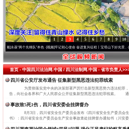
1
2
3
4
5
6
7
8
9
10
永葆“两个先锋队”本色
·[视频]
牢记初心使命 奋进复兴征程丨宝塔山下好光景..
·[视频]
因
首页
- 中国四川法治网.中国 / 四川法制网.中国 -
省市负责人>>
四川省公安厅发布通告 征集新型黑恶违法犯罪线索
为贯彻落实党中央的决策部署严厉打击新型黑恶势力违法犯罪，8
告，向社会各界和广大人民群众公开征集新型黑恶违法犯罪线索。 通告
事故致5死1伤，四川省安委会挂牌督办
8月3日，四川省安全生产委员会发布《四川省安全生产委员会生
书》：四川省安全生产委员会生产安全事故查处挂牌督办通知书（川安委督〔